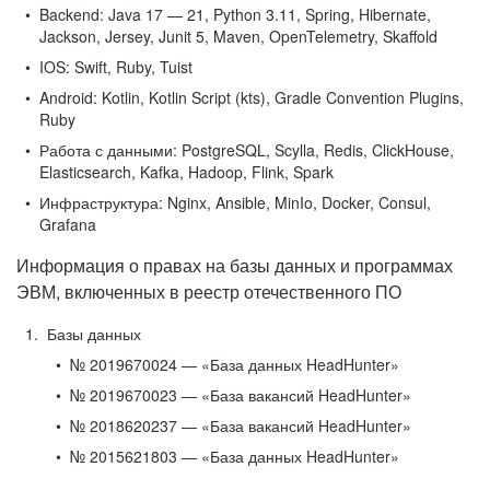
Backend:
Java 17 — 21, Python 3.11, Spring, Hibernate,
Jackson, Jersey, Junit 5, Maven, OpenTelemetry, Skaffold
IOS:
Swift, Ruby, Tuist
Android:
Kotlin, Kotlin Script (kts), Gradle Convention Plugins,
Ruby
Работа с данными:
PostgreSQL, Scylla, Redis, ClickHouse,
Elasticsearch, Kafka, Hadoop, Flink, Spark
Инфраструктура:
Nginx, Ansible, MinIo, Docker, Consul,
Grafana
Информация о правах на базы данных и программах
ЭВМ, включенных в реестр отечественного ПО
Базы данных
№ 2019670024 — «База данных HeadHunter»
№ 2019670023 — «База вакансий HeadHunter»
№ 2018620237 — «База вакансий HeadHunter»
№ 2015621803 — «База данных HeadHunter»