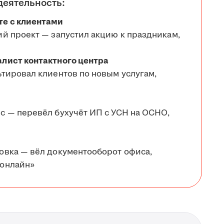
деятельность:
те с клиентами
ий проект — запустил акцию к праздникам,
алист контактного центра
ьтировал клиентов по новым услугам,
с — перевёл бухучёт ИП с УСН на ОСНО,
овка — вёл документооборот офиса,
 онлайн»