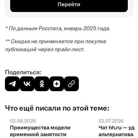
Перейти
* По данным Росстата, январь 2025 года.
** Скидка не применяется при покупке
публикаций через прайс-лист.
Поделиться:
Что ещё писали по этой теме:
03.08.2026
22.07.2026
Преимущества модели
Чат hh.ru — уд
временной занятости
ал