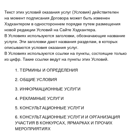
Текст этих условий оказания услуг (Условия) действителен
на момент подписания Договора может быть изменен
Хэдхантером в одностороннем порядке путем размещения
новой редакции Условий на Сайте Хэдхантера.
В Условиях используются заголовки, обозначающие название
услуги. Эти заголовки дают названия разделам, в которых
описываются условия оказания услуг.
В Условиях используются ссылки на пункты, состоящие только
из цифр. Такие ссылки ведут на пункты этих Условий.
1. ТЕРМИНЫ И ОПРЕДЕЛЕНИЯ
2. ОБЩИЕ УСЛОВИЯ
3. ИНФОРМАЦИОННЫЕ УСЛУГИ
1.1. Хэдхантер, или
Хэдхантер, ООО
4. РЕКЛАМНЫЕ УСЛУГИ
HeadHunter, или
«Хэдхантер», ИНН
2.1. Типы и статусы регистрации
5. КОНСУЛЬТАЦИОННЫЕ УСЛУГИ
Исполнитель
7718620740, адрес:
Типы регистрации
3.1. Предоставление доступа к базе данных
2.2. Активация услуг
6. КОНСУЛЬТАЦИОННЫЕ УСЛУГИ И ОРГАНИЗАЦИЯ
125047, г. Москва,
резюме с предложениями Соискателей
Описание и активация
УЧАСТИЯ В КОНКУРСАХ, ЯРМАРКАХ И ПРОЧИХ
2.1.1. Заказчику может быть присвоен один
4.0. Общие условия оказания рекламных услуг
внутригородская
о трудоустройстве с возможностью просмотра
МЕРОПРИЯТИЯХ
из Типов регистраций.
территория
4.0.1. Хэдхантер оказывает Заказчику услугу