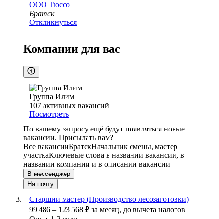
ООО
Тюссо
Братск
Откликнуться
Компании для вас
Группа Илим
107
активных вакансий
Посмотреть
По вашему запросу ещё будут появляться новые
вакансии. Присылать вам?
Все вакансии
Братск
Начальник смены, мастер
участка
Ключевые слова в названии вакансии, в
названии компании и в описании вакансии
В мессенджер
На почту
Старший мастер (Производство лесозаготовки)
99 486
–
123 568
₽
за месяц,
до вычета налогов
Опыт 1-3 года