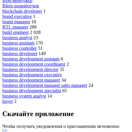
BIM-менеджер
Bitrix-разработчик
blockchain developer
1
brand executive
1
brand manager
18
BTL manager
289
build engineer
2 028
business analyst
23
business assistant
170
business controller
51
business developer
149
business development assistant
6
business development coordinator
2
business development director
35
business development executive
business development manager
34
business development manager sales manager
24
business development specialist
65
business system analyst
14
buyer
2
Скачайте приложение
Чтобы получать уведомления о приглашениях мгновенно