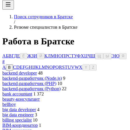
Поиск сотрудников в Братске
/
Резюме специалистов в Братске
Работа в Братске
А
Б
В
Г
Д
Е
Ж
З
И
К
Л
М
Н
О
П
Р
С
Т
У
Ф
Х
Ц
Ч
Ш
Э
Ю
Ё
Й
Щ
Ы
Я
#
A
C
D
E
F
G
H
I
J
K
L
M
N
O
P
Q
R
S
T
U
V
W
X
B
Y
Z
backend developer
48
backend-разработчик (Node.js)
9
backend-разработчик (PHP)
10
backend-разработчик (Python)
22
bank accountant
1 372
beauty-консультант
bellboy
big data developer
4
big data engineer
3
billing specialist
10
BIM-координатор
1