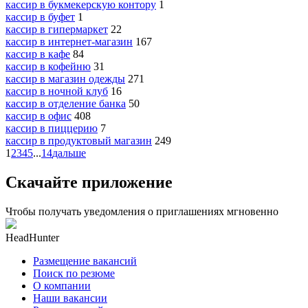
кассир в букмекерскую контору
1
кассир в буфет
1
кассир в гипермаркет
22
кассир в интернет-магазин
167
кассир в кафе
84
кассир в кофейню
31
кассир в магазин одежды
271
кассир в ночной клуб
16
кассир в отделение банка
50
кассир в офис
408
кассир в пиццерию
7
кассир в продуктовый магазин
249
1
2
3
4
5
...
14
дальше
Скачайте приложение
Чтобы получать уведомления о приглашениях мгновенно
HeadHunter
Размещение вакансий
Поиск по резюме
О компании
Наши вакансии