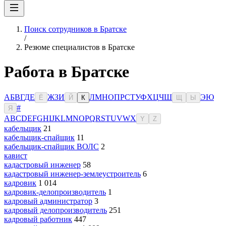
Поиск сотрудников в Братске
/
Резюме специалистов в Братске
Работа в Братске
А
Б
В
Г
Д
Е
Ж
З
И
Л
М
Н
О
П
Р
С
Т
У
Ф
Х
Ц
Ч
Ш
Э
Ю
Ё
Й
К
Щ
Ы
#
Я
A
B
C
D
E
F
G
H
I
J
K
L
M
N
O
P
Q
R
S
T
U
V
W
X
Y
Z
кабельщик
21
кабельщик-спайщик
11
кабельщик-спайщик ВОЛС
2
кавист
кадастровый инженер
58
кадастровый инженер-землеустроитель
6
кадровик
1 014
кадровик-делопроизводитель
1
кадровый администратор
3
кадровый делопроизводитель
251
кадровый работник
447