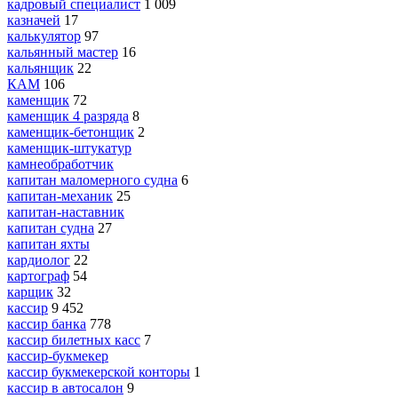
кадровый специалист
1 009
казначей
17
калькулятор
97
кальянный мастер
16
кальянщик
22
КАМ
106
каменщик
72
каменщик 4 разряда
8
каменщик-бетонщик
2
каменщик-штукатур
камнеобработчик
капитан маломерного судна
6
капитан-механик
25
капитан-наставник
капитан судна
27
капитан яхты
кардиолог
22
картограф
54
карщик
32
кассир
9 452
кассир банка
778
кассир билетных касс
7
кассир-букмекер
кассир букмекерской конторы
1
кассир в автосалон
9