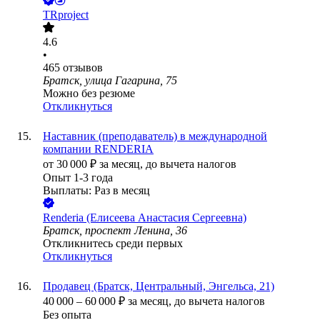
TRproject
4.6
•
465
отзывов
Братск, улица Гагарина, 75
Можно без резюме
Откликнуться
Наставник (преподаватель) в международной
компании RENDERIA
от
30 000
₽
за месяц,
до вычета налогов
Опыт 1-3 года
Выплаты: Раз в месяц
Renderia (Елисеева Анастасия Сергеевна)
Братск, проспект Ленина, 36
Откликнитесь среди первых
Откликнуться
Продавец (Братск, Центральный, Энгельса, 21)
40 000
–
60 000
₽
за месяц,
до вычета налогов
Без опыта