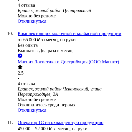
4
отзыва
Братск, жилой район Центральный
Можно без резюме
Откликнуться
Комплектовщик молочной и колбасной продукции
от
65 000
₽
за месяц,
на руки
Без опыта
Выплаты: Два раза в месяц
Магнит.Логистика и Дистрибуция (ООО Магнит)
2.5
•
4
отзыва
Братск, жилой район Чекановский, улица
Первопроходцев, 2А
Можно без резюме
Откликнитесь среди первых
Откликнуться
Оператор 1С на охлажденную продукцию
45 000
–
52 000
₽
за месяц,
на руки