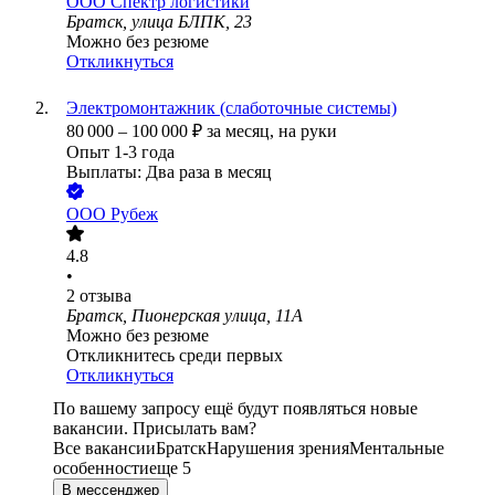
ООО
Спектр логистики
Братск, улица БЛПК, 23
Можно без резюме
Откликнуться
Электромонтажник (слаботочные системы)
80 000
–
100 000
₽
за месяц,
на руки
Опыт 1-3 года
Выплаты: Два раза в месяц
ООО
Рубеж
4.8
•
2
отзыва
Братск, Пионерская улица, 11А
Можно без резюме
Откликнитесь среди первых
Откликнуться
По вашему запросу ещё будут появляться новые
вакансии. Присылать вам?
Все вакансии
Братск
Нарушения зрения
Ментальные
особенности
еще 5
В мессенджер