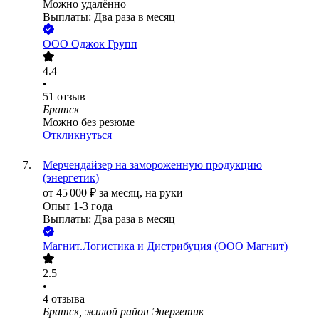
Можно удалённо
Выплаты: Два раза в месяц
ООО
Оджок Групп
4.4
•
51
отзыв
Братск
Можно без резюме
Откликнуться
Мерчендайзер на замороженную продукцию
(энергетик)
от
45 000
₽
за месяц,
на руки
Опыт 1-3 года
Выплаты: Два раза в месяц
Магнит.Логистика и Дистрибуция (ООО Магнит)
2.5
•
4
отзыва
Братск, жилой район Энергетик