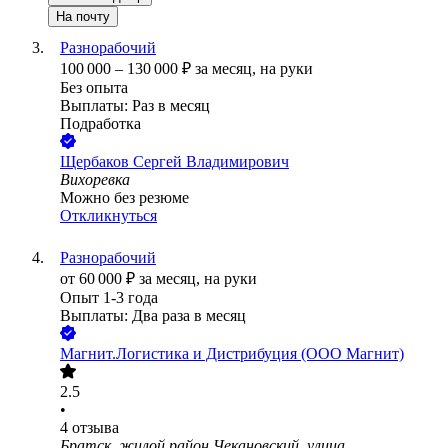
На почту
Разнорабочий
100 000
–
130 000
₽
за месяц,
на руки
Без опыта
Выплаты: Раз в месяц
Подработка
Щербаков Сергей Владимирович
Вихоревка
Можно без резюме
Откликнуться
Разнорабочий
от
60 000
₽
за месяц,
на руки
Опыт 1-3 года
Выплаты: Два раза в месяц
Магнит.Логистика и Дистрибуция (ООО Магнит)
2.5
•
4
отзыва
Братск, жилой район Чекановский, улица